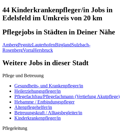
44 Kinderkrankenpfleger/in
Jobs in
Edelsfeld
im Umkreis von 20 km
Pflegejobs in
Städten
in Deiner Nähe
Amberg
Pegnitz
Lauterhofen
Birgland
Sulzbach-
Rosenberg
Vorra
Hersbruck
Weitere Jobs in
dieser Stadt
Pflege und Betreuung
Gesundheits- und Krankenpfleger/in
Heilerziehungspfleger/in
Pflegefachfrau/Pflegefachmann (Vertiefung Akutpflege)
Hebamme / Entbindungspfleger
Altenpflegehelfer/in
Betreuungskraft / Alltagsbegleiter/in
Kinderkrankenpfleger/in
Pflegeleitung