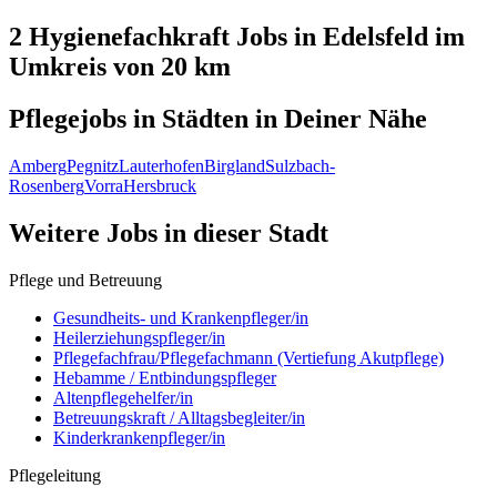
2 Hygienefachkraft
Jobs in
Edelsfeld
im
Umkreis von 20 km
Pflegejobs in
Städten
in Deiner Nähe
Amberg
Pegnitz
Lauterhofen
Birgland
Sulzbach-
Rosenberg
Vorra
Hersbruck
Weitere Jobs in
dieser Stadt
Pflege und Betreuung
Gesundheits- und Krankenpfleger/in
Heilerziehungspfleger/in
Pflegefachfrau/Pflegefachmann (Vertiefung Akutpflege)
Hebamme / Entbindungspfleger
Altenpflegehelfer/in
Betreuungskraft / Alltagsbegleiter/in
Kinderkrankenpfleger/in
Pflegeleitung