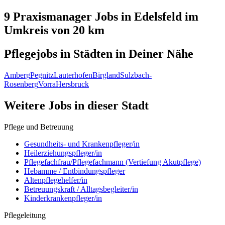
9 Praxismanager
Jobs in
Edelsfeld
im
Umkreis von 20 km
Pflegejobs in
Städten
in Deiner Nähe
Amberg
Pegnitz
Lauterhofen
Birgland
Sulzbach-
Rosenberg
Vorra
Hersbruck
Weitere Jobs in
dieser Stadt
Pflege und Betreuung
Gesundheits- und Krankenpfleger/in
Heilerziehungspfleger/in
Pflegefachfrau/Pflegefachmann (Vertiefung Akutpflege)
Hebamme / Entbindungspfleger
Altenpflegehelfer/in
Betreuungskraft / Alltagsbegleiter/in
Kinderkrankenpfleger/in
Pflegeleitung