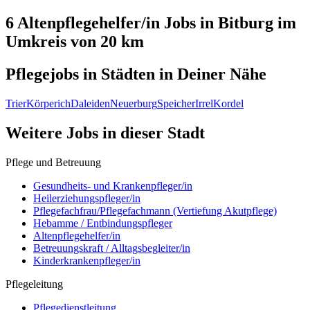
6 Altenpflegehelfer/in
Jobs in
Bitburg
im
Umkreis von 20 km
Pflegejobs in
Städten
in Deiner Nähe
Trier
Körperich
Daleiden
Neuerburg
Speicher
Irrel
Kordel
Weitere Jobs in
dieser Stadt
Pflege und Betreuung
Gesundheits- und Krankenpfleger/in
Heilerziehungspfleger/in
Pflegefachfrau/Pflegefachmann (Vertiefung Akutpflege)
Hebamme / Entbindungspfleger
Altenpflegehelfer/in
Betreuungskraft / Alltagsbegleiter/in
Kinderkrankenpfleger/in
Pflegeleitung
Pflegedienstleitung