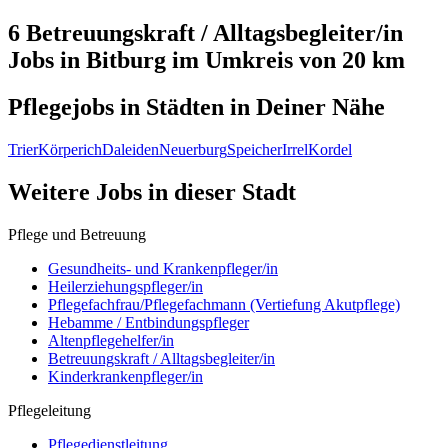
6 Betreuungskraft / Alltagsbegleiter/in
Jobs in
Bitburg
im Umkreis von 20 km
Pflegejobs in
Städten
in Deiner Nähe
Trier
Körperich
Daleiden
Neuerburg
Speicher
Irrel
Kordel
Weitere Jobs in
dieser Stadt
Pflege und Betreuung
Gesundheits- und Krankenpfleger/in
Heilerziehungspfleger/in
Pflegefachfrau/Pflegefachmann (Vertiefung Akutpflege)
Hebamme / Entbindungspfleger
Altenpflegehelfer/in
Betreuungskraft / Alltagsbegleiter/in
Kinderkrankenpfleger/in
Pflegeleitung
Pflegedienstleitung