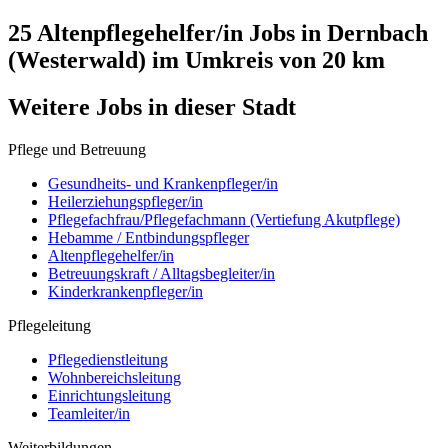
25 Altenpflegehelfer/in
Jobs in
Dernbach
(Westerwald)
im Umkreis von 20 km
Weitere Jobs in
dieser Stadt
Pflege und Betreuung
Gesundheits- und Krankenpfleger/in
Heilerziehungspfleger/in
Pflegefachfrau/Pflegefachmann (Vertiefung Akutpflege)
Hebamme / Entbindungspfleger
Altenpflegehelfer/in
Betreuungskraft / Alltagsbegleiter/in
Kinderkrankenpfleger/in
Pflegeleitung
Pflegedienstleitung
Wohnbereichsleitung
Einrichtungsleitung
Teamleiter/in
Weiterbildungen