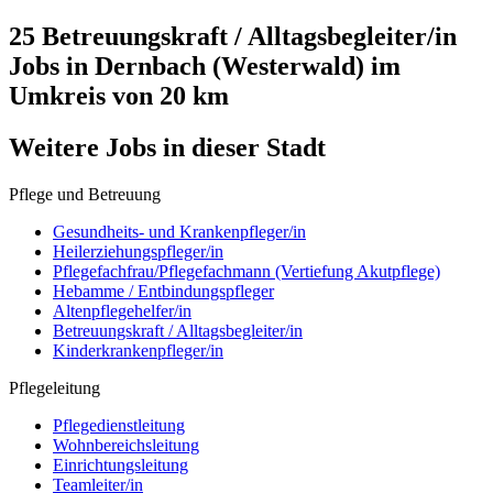
25 Betreuungskraft / Alltagsbegleiter/in
Jobs in
Dernbach (Westerwald)
im
Umkreis von 20 km
Weitere Jobs in
dieser Stadt
Pflege und Betreuung
Gesundheits- und Krankenpfleger/in
Heilerziehungspfleger/in
Pflegefachfrau/Pflegefachmann (Vertiefung Akutpflege)
Hebamme / Entbindungspfleger
Altenpflegehelfer/in
Betreuungskraft / Alltagsbegleiter/in
Kinderkrankenpfleger/in
Pflegeleitung
Pflegedienstleitung
Wohnbereichsleitung
Einrichtungsleitung
Teamleiter/in