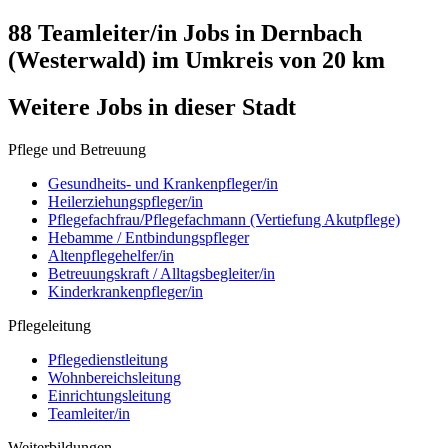
88 Teamleiter/in
Jobs in
Dernbach
(Westerwald)
im Umkreis von 20 km
Weitere Jobs in
dieser Stadt
Pflege und Betreuung
Gesundheits- und Krankenpfleger/in
Heilerziehungspfleger/in
Pflegefachfrau/Pflegefachmann (Vertiefung Akutpflege)
Hebamme / Entbindungspfleger
Altenpflegehelfer/in
Betreuungskraft / Alltagsbegleiter/in
Kinderkrankenpfleger/in
Pflegeleitung
Pflegedienstleitung
Wohnbereichsleitung
Einrichtungsleitung
Teamleiter/in
Weiterbildungen