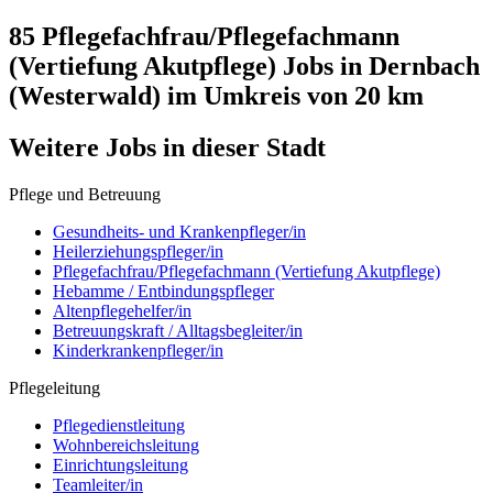
85 Pflegefachfrau/Pflegefachmann
(Vertiefung Akutpflege)
Jobs in
Dernbach
(Westerwald)
im Umkreis von 20 km
Weitere Jobs in
dieser Stadt
Pflege und Betreuung
Gesundheits- und Krankenpfleger/in
Heilerziehungspfleger/in
Pflegefachfrau/Pflegefachmann (Vertiefung Akutpflege)
Hebamme / Entbindungspfleger
Altenpflegehelfer/in
Betreuungskraft / Alltagsbegleiter/in
Kinderkrankenpfleger/in
Pflegeleitung
Pflegedienstleitung
Wohnbereichsleitung
Einrichtungsleitung
Teamleiter/in