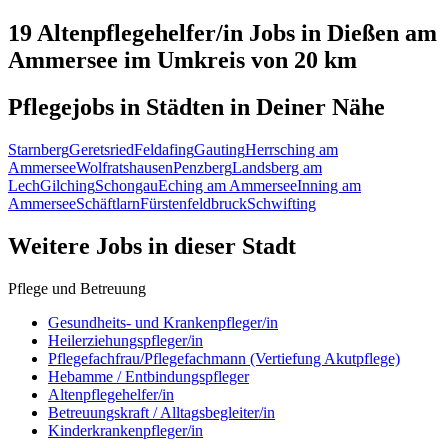
19 Altenpflegehelfer/in
Jobs in
Dießen am
Ammersee
im Umkreis von 20 km
Pflegejobs in
Städten
in Deiner Nähe
Starnberg
Geretsried
Feldafing
Gauting
Herrsching am
Ammersee
Wolfratshausen
Penzberg
Landsberg am
Lech
Gilching
Schongau
Eching am Ammersee
Inning am
Ammersee
Schäftlarn
Fürstenfeldbruck
Schwifting
Weitere Jobs in
dieser Stadt
Pflege und Betreuung
Gesundheits- und Krankenpfleger/in
Heilerziehungspfleger/in
Pflegefachfrau/Pflegefachmann (Vertiefung Akutpflege)
Hebamme / Entbindungspfleger
Altenpflegehelfer/in
Betreuungskraft / Alltagsbegleiter/in
Kinderkrankenpfleger/in