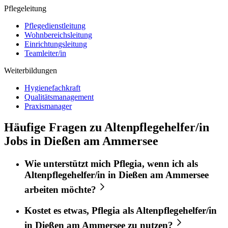
Pflegeleitung
Pflegedienstleitung
Wohnbereichsleitung
Einrichtungsleitung
Teamleiter/in
Weiterbildungen
Hygienefachkraft
Qualitätsmanagement
Praxismanager
Häufige Fragen zu Altenpflegehelfer/in
Jobs in Dießen am Ammersee
Wie unterstützt mich
Pflegia
, wenn ich als
Altenpflegehelfer/in
in
Dießen am Ammersee
arbeiten möchte?
Kostet es etwas,
Pflegia
als
Altenpflegehelfer/in
in
Dießen am Ammersee
zu nutzen?