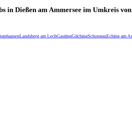
bs in
Dießen am Ammersee
im Umkreis von
ratshausen
Landsberg am Lech
Gauting
Gilching
Schongau
Eching am A