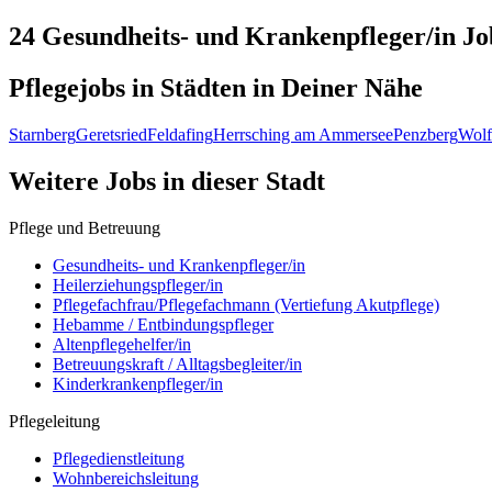
24 Gesundheits- und Krankenpfleger/in
Jo
Pflegejobs in
Städten
in Deiner Nähe
Starnberg
Geretsried
Feldafing
Herrsching am Ammersee
Penzberg
Wolf
Weitere Jobs in
dieser Stadt
Pflege und Betreuung
Gesundheits- und Krankenpfleger/in
Heilerziehungspfleger/in
Pflegefachfrau/Pflegefachmann (Vertiefung Akutpflege)
Hebamme / Entbindungspfleger
Altenpflegehelfer/in
Betreuungskraft / Alltagsbegleiter/in
Kinderkrankenpfleger/in
Pflegeleitung
Pflegedienstleitung
Wohnbereichsleitung