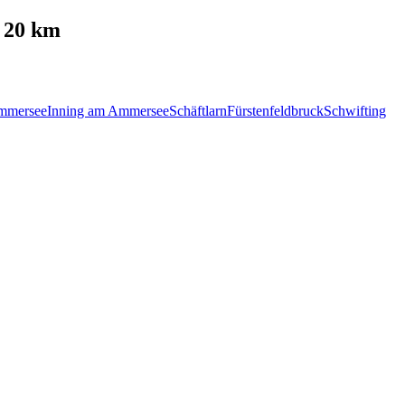
 20 km
mmersee
Inning am Ammersee
Schäftlarn
Fürstenfeldbruck
Schwifting