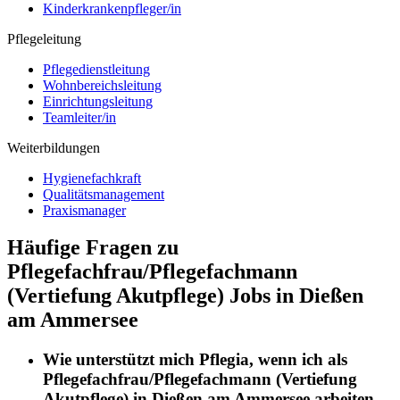
Kinderkrankenpfleger/in
Pflegeleitung
Pflegedienstleitung
Wohnbereichsleitung
Einrichtungsleitung
Teamleiter/in
Weiterbildungen
Hygienefachkraft
Qualitätsmanagement
Praxismanager
Häufige Fragen zu
Pflegefachfrau/Pflegefachmann
(Vertiefung Akutpflege) Jobs in Dießen
am Ammersee
Wie unterstützt mich
Pflegia
, wenn ich als
Pflegefachfrau/Pflegefachmann (Vertiefung
Akutpflege)
in
Dießen am Ammersee
arbeiten