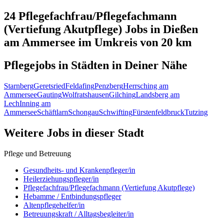
24 Pflegefachfrau/Pflegefachmann
(Vertiefung Akutpflege)
Jobs in
Dießen
am Ammersee
im Umkreis von 20 km
Pflegejobs in
Städten
in Deiner Nähe
Starnberg
Geretsried
Feldafing
Penzberg
Herrsching am
Ammersee
Gauting
Wolfratshausen
Gilching
Landsberg am
Lech
Inning am
Ammersee
Schäftlarn
Schongau
Schwifting
Fürstenfeldbruck
Tutzing
Weitere Jobs in
dieser Stadt
Pflege und Betreuung
Gesundheits- und Krankenpfleger/in
Heilerziehungspfleger/in
Pflegefachfrau/Pflegefachmann (Vertiefung Akutpflege)
Hebamme / Entbindungspfleger
Altenpflegehelfer/in
Betreuungskraft / Alltagsbegleiter/in