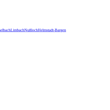
elbach
Limbach
Nußloch
Helmstadt-Bargen