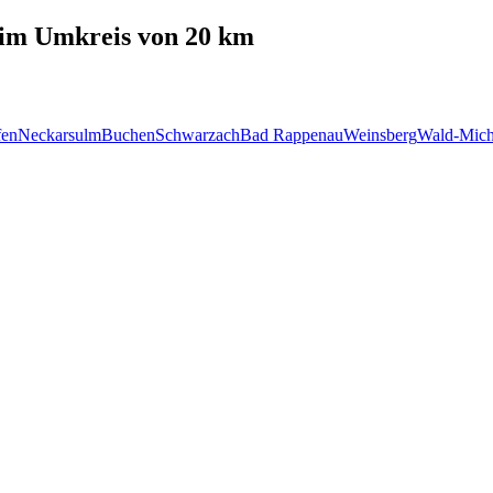
im Umkreis von 20 km
en
Neckarsulm
Buchen
Schwarzach
Bad Rappenau
Weinsberg
Wald-Mich