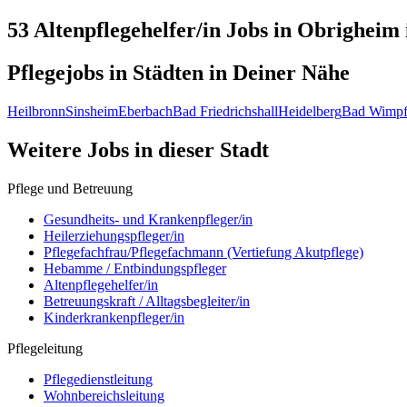
53 Altenpflegehelfer/in
Jobs in
Obrigheim
Pflegejobs in
Städten
in Deiner Nähe
Heilbronn
Sinsheim
Eberbach
Bad Friedrichshall
Heidelberg
Bad Wimpf
Weitere Jobs in
dieser Stadt
Pflege und Betreuung
Gesundheits- und Krankenpfleger/in
Heilerziehungspfleger/in
Pflegefachfrau/Pflegefachmann (Vertiefung Akutpflege)
Hebamme / Entbindungspfleger
Altenpflegehelfer/in
Betreuungskraft / Alltagsbegleiter/in
Kinderkrankenpfleger/in
Pflegeleitung
Pflegedienstleitung
Wohnbereichsleitung