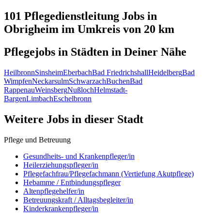
101 Pflegedienstleitung
Jobs in
Obrigheim
im Umkreis von 20 km
Pflegejobs in
Städten
in Deiner Nähe
Heilbronn
Sinsheim
Eberbach
Bad Friedrichshall
Heidelberg
Bad
Wimpfen
Neckarsulm
Schwarzach
Buchen
Bad
Rappenau
Weinsberg
Nußloch
Helmstadt-
Bargen
Limbach
Eschelbronn
Weitere Jobs in
dieser Stadt
Pflege und Betreuung
Gesundheits- und Krankenpfleger/in
Heilerziehungspfleger/in
Pflegefachfrau/Pflegefachmann (Vertiefung Akutpflege)
Hebamme / Entbindungspfleger
Altenpflegehelfer/in
Betreuungskraft / Alltagsbegleiter/in
Kinderkrankenpfleger/in