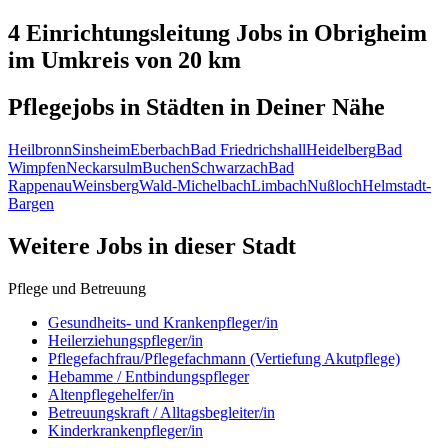
4 Einrichtungsleitung
Jobs in
Obrigheim
im Umkreis von 20 km
Pflegejobs in
Städten
in Deiner Nähe
Heilbronn
Sinsheim
Eberbach
Bad Friedrichshall
Heidelberg
Bad
Wimpfen
Neckarsulm
Buchen
Schwarzach
Bad
Rappenau
Weinsberg
Wald-Michelbach
Limbach
Nußloch
Helmstadt-
Bargen
Weitere Jobs in
dieser Stadt
Pflege und Betreuung
Gesundheits- und Krankenpfleger/in
Heilerziehungspfleger/in
Pflegefachfrau/Pflegefachmann (Vertiefung Akutpflege)
Hebamme / Entbindungspfleger
Altenpflegehelfer/in
Betreuungskraft / Alltagsbegleiter/in
Kinderkrankenpfleger/in