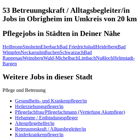
53 Betreuungskraft / Alltagsbegleiter/in
Jobs in
Obrigheim
im Umkreis von 20 km
Pflegejobs in
Städten
in Deiner Nähe
Heilbronn
Sinsheim
Eberbach
Bad Friedrichshall
Heidelberg
Bad
Wimpfen
Neckarsulm
Buchen
Schwarzach
Bad
Rappenau
Weinsberg
Wald-Michelbach
Limbach
Nußloch
Helmstadt-
Bargen
Weitere Jobs in
dieser Stadt
Pflege und Betreuung
Gesundheits- und Krankenpfleger/in
Heilerziehungspfleger/in
Pflegefachfrau/Pflegefachmann (Vertiefung Akutpflege)
Hebamme / Entbindungspfleger
Altenpflegehelfer/in
Betreuungskraft / Alltagsbegleiter/in
Kinderkrankenpfleger/in