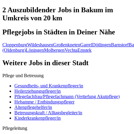
2 Auszubildender
Jobs in
Bakum
im
Umkreis von 20 km
Pflegejobs in
Städten
in Deiner Nähe
Cloppenburg
Wildeshausen
Großenkneten
Garrel
Dötlingen
Barnstorf
Ba
(Oldenburg)
Löningen
Molbergen
Vechta
Emstek
Weitere Jobs in
dieser Stadt
Pflege und Betreuung
Gesundheits- und Krankenpfleger/in
Heilerziehungspfleger/in
Pflegefachfrau/Pflegefachmann (Vertiefung Akutpflege)
Hebamme / Entbindungspfleger
Altenpflegehelfer/in
Betreuungskraft / Alltagsbegleiter/in
Kinderkrankenpfleger/in
Pflegeleitung