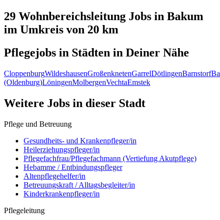
29 Wohnbereichsleitung
Jobs in
Bakum
im Umkreis von 20 km
Pflegejobs in
Städten
in Deiner Nähe
Cloppenburg
Wildeshausen
Großenkneten
Garrel
Dötlingen
Barnstorf
Ba
(Oldenburg)
Löningen
Molbergen
Vechta
Emstek
Weitere Jobs in
dieser Stadt
Pflege und Betreuung
Gesundheits- und Krankenpfleger/in
Heilerziehungspfleger/in
Pflegefachfrau/Pflegefachmann (Vertiefung Akutpflege)
Hebamme / Entbindungspfleger
Altenpflegehelfer/in
Betreuungskraft / Alltagsbegleiter/in
Kinderkrankenpfleger/in
Pflegeleitung