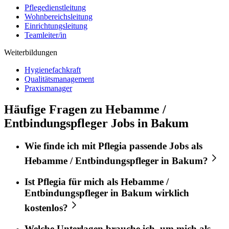
Pflegedienstleitung
Wohnbereichsleitung
Einrichtungsleitung
Teamleiter/in
Weiterbildungen
Hygienefachkraft
Qualitätsmanagement
Praxismanager
Häufige Fragen zu Hebamme /
Entbindungspfleger Jobs in Bakum
Wie finde ich mit
Pflegia
passende Jobs als
Hebamme / Entbindungspfleger
in
Bakum
?
Ist
Pflegia
für mich als
Hebamme /
Entbindungspfleger
in
Bakum
wirklich
kostenlos?
Welche Unterlagen brauche ich, um mich als