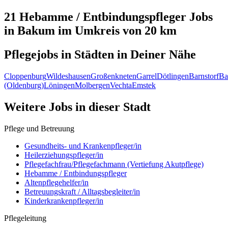
21 Hebamme / Entbindungspfleger
Jobs
in
Bakum
im Umkreis von 20 km
Pflegejobs in
Städten
in Deiner Nähe
Cloppenburg
Wildeshausen
Großenkneten
Garrel
Dötlingen
Barnstorf
Ba
(Oldenburg)
Löningen
Molbergen
Vechta
Emstek
Weitere Jobs in
dieser Stadt
Pflege und Betreuung
Gesundheits- und Krankenpfleger/in
Heilerziehungspfleger/in
Pflegefachfrau/Pflegefachmann (Vertiefung Akutpflege)
Hebamme / Entbindungspfleger
Altenpflegehelfer/in
Betreuungskraft / Alltagsbegleiter/in
Kinderkrankenpfleger/in
Pflegeleitung