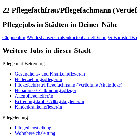
22 Pflegefachfrau/Pflegefachmann (Vertie
Pflegejobs in
Städten
in Deiner Nähe
Cloppenburg
Wildeshausen
Großenkneten
Garrel
Dötlingen
Barnstorf
Ba
Weitere Jobs in
dieser Stadt
Pflege und Betreuung
Gesundheits- und Krankenpfleger/in
Heilerziehungspfleger/in
Pflegefachfrau/Pflegefachmann (Vertiefung Akutpflege)
Hebamme / Entbindungspfleger
Altenpflegehelfer/in
Betreuungskraft / Alltagsbegleiter/in
Kinderkrankenpfleger/in
Pflegeleitung
Pflegedienstleitung
Wohnbereichsleitung