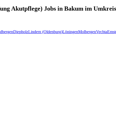
fung Akutpflege)
Jobs in
Bakum
im Umkreis
dbergen
Diepholz
Lindern (Oldenburg)
Löningen
Molbergen
Vechta
Emst