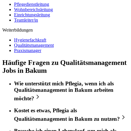
Pflegedienstleitung
Wohnbereichsleitung
Einrichtungsleitung
Teamleiter/in
Weiterbildungen
Hygienefachkraft
Qualitätsmanagement
Praxismanager
Häufige Fragen zu Qualitätsmanagement
Jobs in Bakum
Wie unterstützt mich
Pflegia
, wenn ich als
Qualitätsmanagement
in
Bakum
arbeiten
möchte?
Kostet es etwas,
Pflegia
als
Qualitätsmanagement
in
Bakum
zu nutzen?
Brauche ich einen Lebenslauf, um mich als