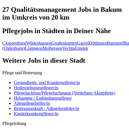
27 Qualitätsmanagement
Jobs in
Bakum
im Umkreis von 20 km
Pflegejobs in
Städten
in Deiner Nähe
Cloppenburg
Wildeshausen
Großenkneten
Garrel
Dötlingen
Barnstorf
Ba
(Oldenburg)
Löningen
Molbergen
Vechta
Emstek
Weitere Jobs in
dieser Stadt
Pflege und Betreuung
Gesundheits- und Krankenpfleger/in
Heilerziehungspfleger/in
Pflegefachfrau/Pflegefachmann (Vertiefung Akutpflege)
Hebamme / Entbindungspfleger
Altenpflegehelfer/in
Betreuungskraft / Alltagsbegleiter/in
Kinderkrankenpfleger/in
Pflegeleitung