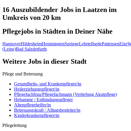
16 Auszubildender
Jobs in
Laatzen
im
Umkreis von 20 km
Pflegejobs in
Städten
in Deiner Nähe
Hannover
Hildesheim
Hemmingen
Springe
Lehrte
Ilsede
Pattensen
Elze
W
(Leine)
Bad Salzdetfurth
Weitere Jobs in
dieser Stadt
Pflege und Betreuung
Gesundheits- und Krankenpfleger/in
Heilerziehungspfleger/in
Pflegefachfrau/Pflegefachmann (Vertiefung Akutpflege)
Hebamme / Entbindungspfleger
Altenpflegehelfer/in
Betreuungskraft / Alltagsbegleiter/in
Kinderkrankenpfleger/in
Pflegeleitung