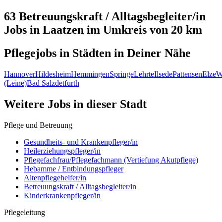
63 Betreuungskraft / Alltagsbegleiter/in
Jobs in
Laatzen
im Umkreis von 20 km
Pflegejobs in
Städten
in Deiner Nähe
Hannover
Hildesheim
Hemmingen
Springe
Lehrte
Ilsede
Pattensen
Elze
W
(Leine)
Bad Salzdetfurth
Weitere Jobs in
dieser Stadt
Pflege und Betreuung
Gesundheits- und Krankenpfleger/in
Heilerziehungspfleger/in
Pflegefachfrau/Pflegefachmann (Vertiefung Akutpflege)
Hebamme / Entbindungspfleger
Altenpflegehelfer/in
Betreuungskraft / Alltagsbegleiter/in
Kinderkrankenpfleger/in
Pflegeleitung