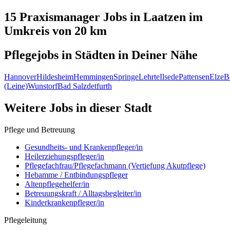
15 Praxismanager
Jobs in
Laatzen
im
Umkreis von 20 km
Pflegejobs in
Städten
in Deiner Nähe
Hannover
Hildesheim
Hemmingen
Springe
Lehrte
Ilsede
Pattensen
Elze
B
(Leine)
Wunstorf
Bad Salzdetfurth
Weitere Jobs in
dieser Stadt
Pflege und Betreuung
Gesundheits- und Krankenpfleger/in
Heilerziehungspfleger/in
Pflegefachfrau/Pflegefachmann (Vertiefung Akutpflege)
Hebamme / Entbindungspfleger
Altenpflegehelfer/in
Betreuungskraft / Alltagsbegleiter/in
Kinderkrankenpfleger/in
Pflegeleitung