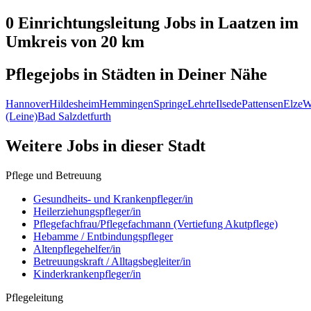
0 Einrichtungsleitung
Jobs in
Laatzen
im
Umkreis von 20 km
Pflegejobs in
Städten
in Deiner Nähe
Hannover
Hildesheim
Hemmingen
Springe
Lehrte
Ilsede
Pattensen
Elze
W
(Leine)
Bad Salzdetfurth
Weitere Jobs in
dieser Stadt
Pflege und Betreuung
Gesundheits- und Krankenpfleger/in
Heilerziehungspfleger/in
Pflegefachfrau/Pflegefachmann (Vertiefung Akutpflege)
Hebamme / Entbindungspfleger
Altenpflegehelfer/in
Betreuungskraft / Alltagsbegleiter/in
Kinderkrankenpfleger/in
Pflegeleitung