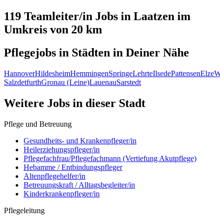
119 Teamleiter/in
Jobs in
Laatzen
im
Umkreis von 20 km
Pflegejobs in
Städten
in Deiner Nähe
Hannover
Hildesheim
Hemmingen
Springe
Lehrte
Ilsede
Pattensen
Elze
W
Salzdetfurth
Gronau (Leine)
Lauenau
Sarstedt
Weitere Jobs in
dieser Stadt
Pflege und Betreuung
Gesundheits- und Krankenpfleger/in
Heilerziehungspfleger/in
Pflegefachfrau/Pflegefachmann (Vertiefung Akutpflege)
Hebamme / Entbindungspfleger
Altenpflegehelfer/in
Betreuungskraft / Alltagsbegleiter/in
Kinderkrankenpfleger/in
Pflegeleitung