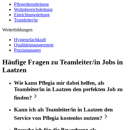
Pflegedienstleitung
Wohnbereichsleitung
Einrichtungsleitung
Teamleiter/in
Weiterbildungen
Hygienefachkraft
Qualitätsmanagement
Praxismanager
Häufige Fragen zu Teamleiter/in Jobs in
Laatzen
Wie kann
Pflegia
mir dabei helfen, als
Teamleiter/in
in
Laatzen
den perfekten
Job
zu
finden?
Kann ich als
Teamleiter/in
in
Laatzen
den
Service von
Pflegia
kostenlos nutzen?
Brauche ich für die Bewerbung als