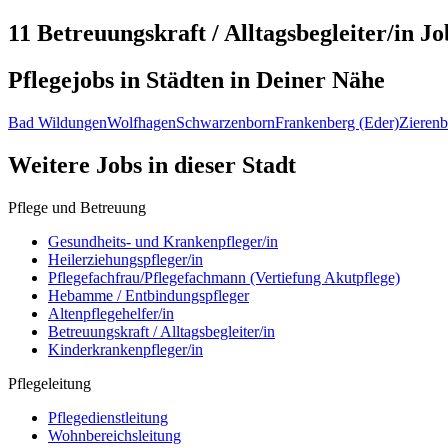
11 Betreuungskraft / Alltagsbegleiter/in
Jo
Pflegejobs in
Städten
in Deiner Nähe
Bad Wildungen
Wolfhagen
Schwarzenborn
Frankenberg (Eder)
Zierenb
Weitere Jobs in
dieser Stadt
Pflege und Betreuung
Gesundheits- und Krankenpfleger/in
Heilerziehungspfleger/in
Pflegefachfrau/Pflegefachmann (Vertiefung Akutpflege)
Hebamme / Entbindungspfleger
Altenpflegehelfer/in
Betreuungskraft / Alltagsbegleiter/in
Kinderkrankenpfleger/in
Pflegeleitung
Pflegedienstleitung
Wohnbereichsleitung