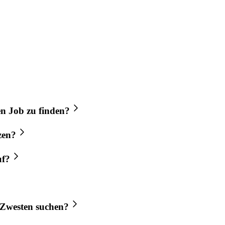
en
Job
zu finden?
zen?
uf?
Zwesten
suchen?