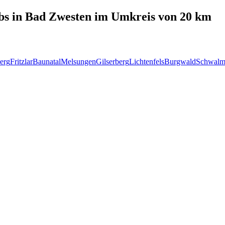
bs in
Bad Zwesten
im Umkreis von 20 km
erg
Fritzlar
Baunatal
Melsungen
Gilserberg
Lichtenfels
Burgwald
Schwalm