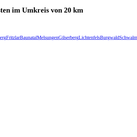
ten
im Umkreis von 20 km
erg
Fritzlar
Baunatal
Melsungen
Gilserberg
Lichtenfels
Burgwald
Schwalm