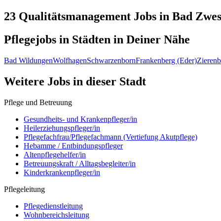
23 Qualitätsmanagement
Jobs in
Bad Zwes
Pflegejobs in
Städten
in Deiner Nähe
Bad Wildungen
Wolfhagen
Schwarzenborn
Frankenberg (Eder)
Zierenb
Weitere Jobs in
dieser Stadt
Pflege und Betreuung
Gesundheits- und Krankenpfleger/in
Heilerziehungspfleger/in
Pflegefachfrau/Pflegefachmann (Vertiefung Akutpflege)
Hebamme / Entbindungspfleger
Altenpflegehelfer/in
Betreuungskraft / Alltagsbegleiter/in
Kinderkrankenpfleger/in
Pflegeleitung
Pflegedienstleitung
Wohnbereichsleitung