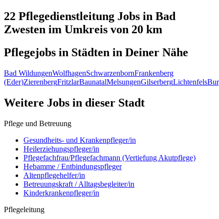
22 Pflegedienstleitung
Jobs in
Bad
Zwesten
im Umkreis von 20 km
Pflegejobs in
Städten
in Deiner Nähe
Bad Wildungen
Wolfhagen
Schwarzenborn
Frankenberg
(Eder)
Zierenberg
Fritzlar
Baunatal
Melsungen
Gilserberg
Lichtenfels
Bur
Weitere Jobs in
dieser Stadt
Pflege und Betreuung
Gesundheits- und Krankenpfleger/in
Heilerziehungspfleger/in
Pflegefachfrau/Pflegefachmann (Vertiefung Akutpflege)
Hebamme / Entbindungspfleger
Altenpflegehelfer/in
Betreuungskraft / Alltagsbegleiter/in
Kinderkrankenpfleger/in
Pflegeleitung