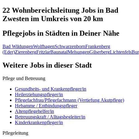
22 Wohnbereichsleitung
Jobs in
Bad
Zwesten
im Umkreis von 20 km
Pflegejobs in
Städten
in Deiner Nähe
Bad Wildungen
Wolfhagen
Schwarzenborn
Frankenberg
(Eder)
Zierenberg
Fritzlar
Baunatal
Melsungen
Gilserberg
Lichtenfels
Bur
Weitere Jobs in
dieser Stadt
Pflege und Betreuung
Gesundheits- und Krankenpfleger/in
Heilerziehungspfleger/in
Pflegefachfrau/Pflegefachmann (Vertiefung Akutpflege)
Hebamme / Entbindungspfleger
Altenpflegehelfer/in
Betreuungskraft / Alltagsbegleiter/in
Kinderkrankenpfleger/in
Pflegeleitung