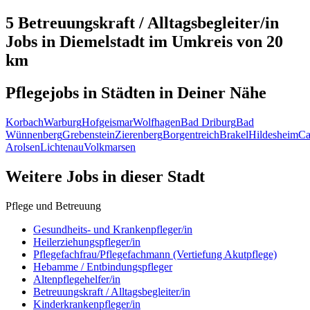
5 Betreuungskraft / Alltagsbegleiter/in
Jobs in
Diemelstadt
im Umkreis von 20
km
Pflegejobs in
Städten
in Deiner Nähe
Korbach
Warburg
Hofgeismar
Wolfhagen
Bad Driburg
Bad
Wünnenberg
Grebenstein
Zierenberg
Borgentreich
Brakel
Hildesheim
Ca
Arolsen
Lichtenau
Volkmarsen
Weitere Jobs in
dieser Stadt
Pflege und Betreuung
Gesundheits- und Krankenpfleger/in
Heilerziehungspfleger/in
Pflegefachfrau/Pflegefachmann (Vertiefung Akutpflege)
Hebamme / Entbindungspfleger
Altenpflegehelfer/in
Betreuungskraft / Alltagsbegleiter/in
Kinderkrankenpfleger/in