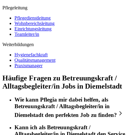
Pflegeleitung
Pflegedienstleitung
Wohnbereichsleitung
Einrichtungsleitung
Teamleiter/in
Weiterbildungen
Hygienefachkraft
Qualitätsmanagement
Praxismanager
Häufige Fragen zu Betreuungskraft /
Alltagsbegleiter/in Jobs in Diemelstadt
Wie kann
Pflegia
mir dabei helfen, als
Betreuungskraft / Alltagsbegleiter/in
in
Diemelstadt
den perfekten
Job
zu finden?
Kann ich als
Betreuungskraft /
Alltagsbegleiter/in
in
Diemelstadt
den Service