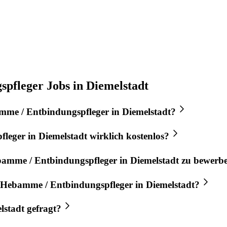
pfleger Jobs in Diemelstadt
me / Entbindungspfleger
in
Diemelstadt
?
fleger
in
Diemelstadt
wirklich kostenlos?
amme / Entbindungspfleger
in
Diemelstadt
zu bewerb
Hebamme / Entbindungspfleger
in
Diemelstadt
?
lstadt
gefragt?