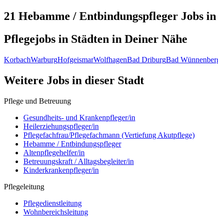
21 Hebamme / Entbindungspfleger
Jobs i
Pflegejobs in
Städten
in Deiner Nähe
Korbach
Warburg
Hofgeismar
Wolfhagen
Bad Driburg
Bad Wünnenber
Weitere Jobs in
dieser Stadt
Pflege und Betreuung
Gesundheits- und Krankenpfleger/in
Heilerziehungspfleger/in
Pflegefachfrau/Pflegefachmann (Vertiefung Akutpflege)
Hebamme / Entbindungspfleger
Altenpflegehelfer/in
Betreuungskraft / Alltagsbegleiter/in
Kinderkrankenpfleger/in
Pflegeleitung
Pflegedienstleitung
Wohnbereichsleitung