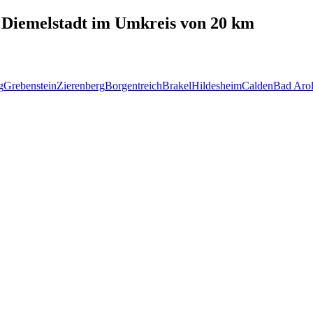
n
Diemelstadt
im Umkreis von 20 km
g
Grebenstein
Zierenberg
Borgentreich
Brakel
Hildesheim
Calden
Bad Aro