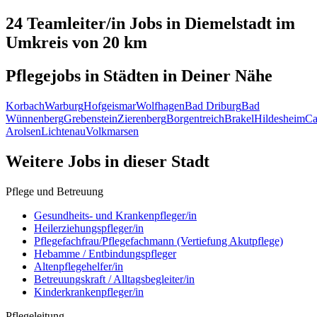
24 Teamleiter/in
Jobs in
Diemelstadt
im
Umkreis von 20 km
Pflegejobs in
Städten
in Deiner Nähe
Korbach
Warburg
Hofgeismar
Wolfhagen
Bad Driburg
Bad
Wünnenberg
Grebenstein
Zierenberg
Borgentreich
Brakel
Hildesheim
Ca
Arolsen
Lichtenau
Volkmarsen
Weitere Jobs in
dieser Stadt
Pflege und Betreuung
Gesundheits- und Krankenpfleger/in
Heilerziehungspfleger/in
Pflegefachfrau/Pflegefachmann (Vertiefung Akutpflege)
Hebamme / Entbindungspfleger
Altenpflegehelfer/in
Betreuungskraft / Alltagsbegleiter/in
Kinderkrankenpfleger/in
Pflegeleitung