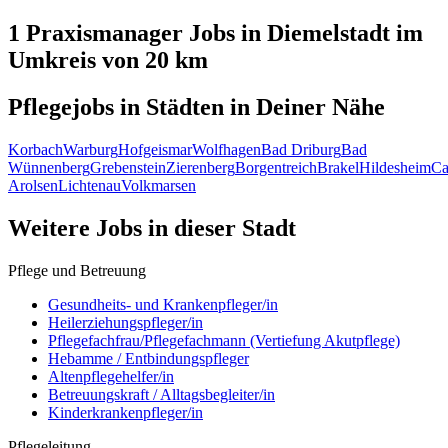
1 Praxismanager
Jobs in
Diemelstadt
im
Umkreis von 20 km
Pflegejobs in
Städten
in Deiner Nähe
Korbach
Warburg
Hofgeismar
Wolfhagen
Bad Driburg
Bad
Wünnenberg
Grebenstein
Zierenberg
Borgentreich
Brakel
Hildesheim
Ca
Arolsen
Lichtenau
Volkmarsen
Weitere Jobs in
dieser Stadt
Pflege und Betreuung
Gesundheits- und Krankenpfleger/in
Heilerziehungspfleger/in
Pflegefachfrau/Pflegefachmann (Vertiefung Akutpflege)
Hebamme / Entbindungspfleger
Altenpflegehelfer/in
Betreuungskraft / Alltagsbegleiter/in
Kinderkrankenpfleger/in
Pflegeleitung