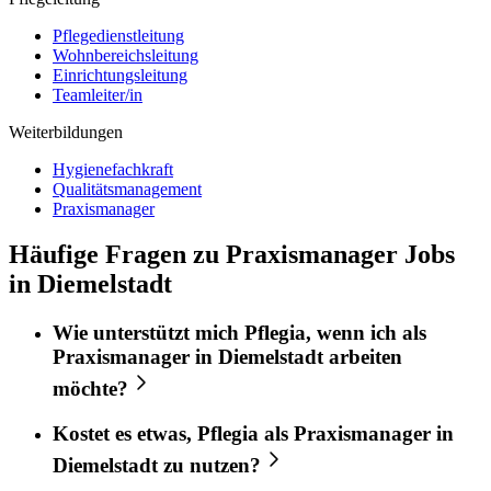
Pflegedienstleitung
Wohnbereichsleitung
Einrichtungsleitung
Teamleiter/in
Weiterbildungen
Hygienefachkraft
Qualitätsmanagement
Praxismanager
Häufige Fragen zu Praxismanager Jobs
in Diemelstadt
Wie unterstützt mich
Pflegia
, wenn ich als
Praxismanager
in
Diemelstadt
arbeiten
möchte?
Kostet es etwas,
Pflegia
als
Praxismanager
in
Diemelstadt
zu nutzen?