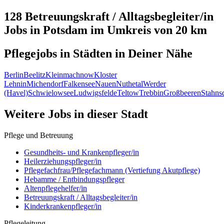
128 Betreuungskraft / Alltagsbegleiter/in
Jobs in
Potsdam
im Umkreis von 20 km
Pflegejobs in
Städten
in Deiner Nähe
Berlin
Beelitz
Kleinmachnow
Kloster
Lehnin
Michendorf
Falkensee
Nauen
Nuthetal
Werder
(Havel)
Schwielowsee
Ludwigsfelde
Teltow
Trebbin
Großbeeren
Stahns
Weitere Jobs in
dieser Stadt
Pflege und Betreuung
Gesundheits- und Krankenpfleger/in
Heilerziehungspfleger/in
Pflegefachfrau/Pflegefachmann (Vertiefung Akutpflege)
Hebamme / Entbindungspfleger
Altenpflegehelfer/in
Betreuungskraft / Alltagsbegleiter/in
Kinderkrankenpfleger/in
Pflegeleitung