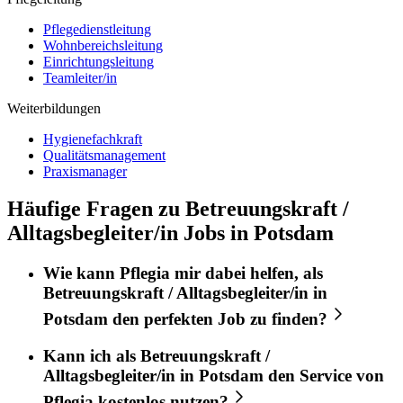
Pflegedienstleitung
Wohnbereichsleitung
Einrichtungsleitung
Teamleiter/in
Weiterbildungen
Hygienefachkraft
Qualitätsmanagement
Praxismanager
Häufige Fragen zu Betreuungskraft /
Alltagsbegleiter/in Jobs in Potsdam
Wie kann
Pflegia
mir dabei helfen, als
Betreuungskraft / Alltagsbegleiter/in
in
Potsdam
den perfekten
Job
zu finden?
Kann ich als
Betreuungskraft /
Alltagsbegleiter/in
in
Potsdam
den Service von
Pflegia
kostenlos nutzen?