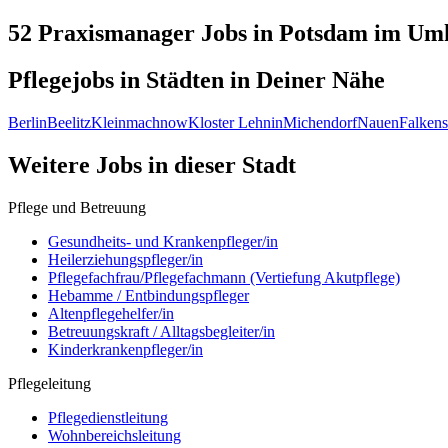
52 Praxismanager
Jobs in
Potsdam
im Umk
Pflegejobs in
Städten
in Deiner Nähe
Berlin
Beelitz
Kleinmachnow
Kloster Lehnin
Michendorf
Nauen
Falkens
Weitere Jobs in
dieser Stadt
Pflege und Betreuung
Gesundheits- und Krankenpfleger/in
Heilerziehungspfleger/in
Pflegefachfrau/Pflegefachmann (Vertiefung Akutpflege)
Hebamme / Entbindungspfleger
Altenpflegehelfer/in
Betreuungskraft / Alltagsbegleiter/in
Kinderkrankenpfleger/in
Pflegeleitung
Pflegedienstleitung
Wohnbereichsleitung