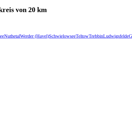
reis von 20 km
ee
Nuthetal
Werder (Havel)
Schwielowsee
Teltow
Trebbin
Ludwigsfelde
G