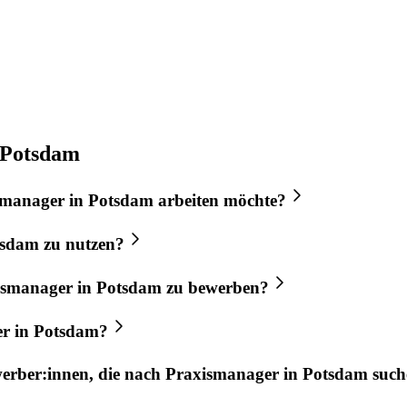
 Potsdam
smanager
in
Potsdam
arbeiten möchte?
tsdam
zu nutzen?
ismanager
in
Potsdam
zu bewerben?
er
in
Potsdam
?
werber:innen, die nach
Praxismanager
in
Potsdam
such