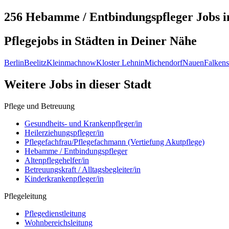
256 Hebamme / Entbindungspfleger
Jobs 
Pflegejobs in
Städten
in Deiner Nähe
Berlin
Beelitz
Kleinmachnow
Kloster Lehnin
Michendorf
Nauen
Falkens
Weitere Jobs in
dieser Stadt
Pflege und Betreuung
Gesundheits- und Krankenpfleger/in
Heilerziehungspfleger/in
Pflegefachfrau/Pflegefachmann (Vertiefung Akutpflege)
Hebamme / Entbindungspfleger
Altenpflegehelfer/in
Betreuungskraft / Alltagsbegleiter/in
Kinderkrankenpfleger/in
Pflegeleitung
Pflegedienstleitung
Wohnbereichsleitung