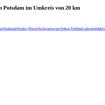
in
Potsdam
im Umkreis von 20 km
ee
Nuthetal
Werder (Havel)
Schwielowsee
Teltow
Trebbin
Ludwigsfelde
G