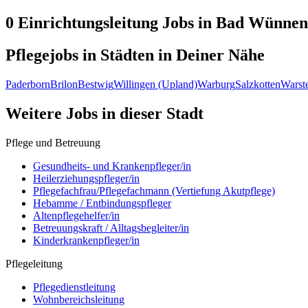
0 Einrichtungsleitung
Jobs in
Bad Wünnen
Pflegejobs in
Städten
in Deiner Nähe
Paderborn
Brilon
Bestwig
Willingen (Upland)
Warburg
Salzkotten
Warst
Weitere Jobs in
dieser Stadt
Pflege und Betreuung
Gesundheits- und Krankenpfleger/in
Heilerziehungspfleger/in
Pflegefachfrau/Pflegefachmann (Vertiefung Akutpflege)
Hebamme / Entbindungspfleger
Altenpflegehelfer/in
Betreuungskraft / Alltagsbegleiter/in
Kinderkrankenpfleger/in
Pflegeleitung
Pflegedienstleitung
Wohnbereichsleitung