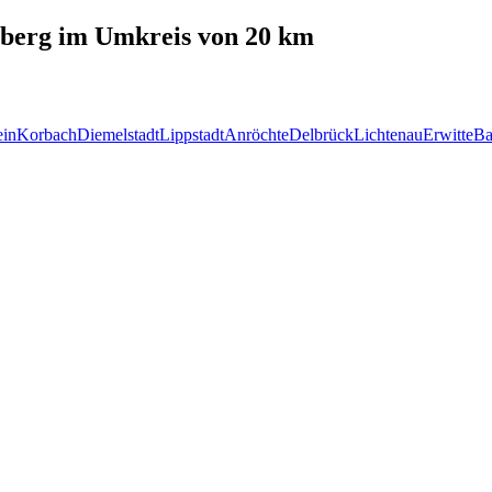
berg
im Umkreis von 20 km
ein
Korbach
Diemelstadt
Lippstadt
Anröchte
Delbrück
Lichtenau
Erwitte
Ba