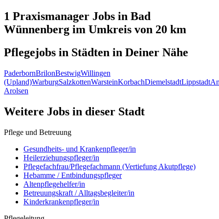
1 Praxismanager
Jobs in
Bad
Wünnenberg
im Umkreis von 20 km
Pflegejobs in
Städten
in Deiner Nähe
Paderborn
Brilon
Bestwig
Willingen
(Upland)
Warburg
Salzkotten
Warstein
Korbach
Diemelstadt
Lippstadt
An
Arolsen
Weitere Jobs in
dieser Stadt
Pflege und Betreuung
Gesundheits- und Krankenpfleger/in
Heilerziehungspfleger/in
Pflegefachfrau/Pflegefachmann (Vertiefung Akutpflege)
Hebamme / Entbindungspfleger
Altenpflegehelfer/in
Betreuungskraft / Alltagsbegleiter/in
Kinderkrankenpfleger/in
Pflegeleitung