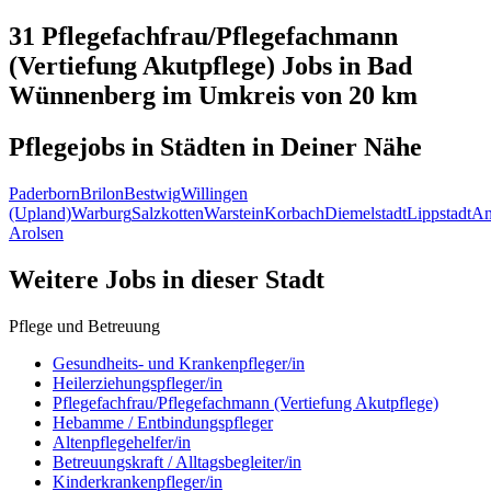
31 Pflegefachfrau/Pflegefachmann
(Vertiefung Akutpflege)
Jobs in
Bad
Wünnenberg
im Umkreis von 20 km
Pflegejobs in
Städten
in Deiner Nähe
Paderborn
Brilon
Bestwig
Willingen
(Upland)
Warburg
Salzkotten
Warstein
Korbach
Diemelstadt
Lippstadt
An
Arolsen
Weitere Jobs in
dieser Stadt
Pflege und Betreuung
Gesundheits- und Krankenpfleger/in
Heilerziehungspfleger/in
Pflegefachfrau/Pflegefachmann (Vertiefung Akutpflege)
Hebamme / Entbindungspfleger
Altenpflegehelfer/in
Betreuungskraft / Alltagsbegleiter/in
Kinderkrankenpfleger/in