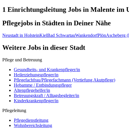
1 Einrichtungsleitung
Jobs in
Malente
im U
Pflegejobs in
Städten
in Deiner Nähe
Neustadt in Holstein
Kiel
Bad Schwartau
Wankendorf
Plön
Ascheberg (
Weitere Jobs in
dieser Stadt
Pflege und Betreuung
Gesundheits- und Krankenpfleger/in
Heilerziehungspfleger/in
Pflegefachfrau/Pflegefachmann (Vertiefung Akutpflege)
Hebamme / Entbindungspfleger
Altenpflegehelfer/in
Betreuungskraft / Alltagsbegleiter/in
Kinderkrankenpfleger/in
Pflegeleitung
Pflegedienstleitung
Wohnbereichsleitung