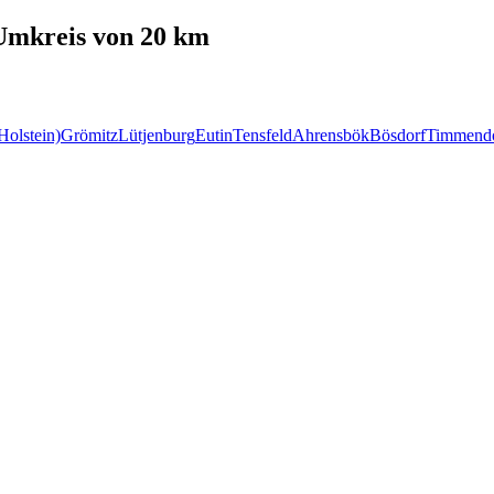
mkreis von 20 km
Holstein)
Grömitz
Lütjenburg
Eutin
Tensfeld
Ahrensbök
Bösdorf
Timmendo