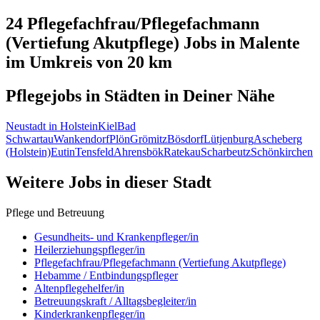
24 Pflegefachfrau/Pflegefachmann
(Vertiefung Akutpflege)
Jobs in
Malente
im Umkreis von 20 km
Pflegejobs in
Städten
in Deiner Nähe
Neustadt in Holstein
Kiel
Bad
Schwartau
Wankendorf
Plön
Grömitz
Bösdorf
Lütjenburg
Ascheberg
(Holstein)
Eutin
Tensfeld
Ahrensbök
Ratekau
Scharbeutz
Schönkirchen
Weitere Jobs in
dieser Stadt
Pflege und Betreuung
Gesundheits- und Krankenpfleger/in
Heilerziehungspfleger/in
Pflegefachfrau/Pflegefachmann (Vertiefung Akutpflege)
Hebamme / Entbindungspfleger
Altenpflegehelfer/in
Betreuungskraft / Alltagsbegleiter/in
Kinderkrankenpfleger/in