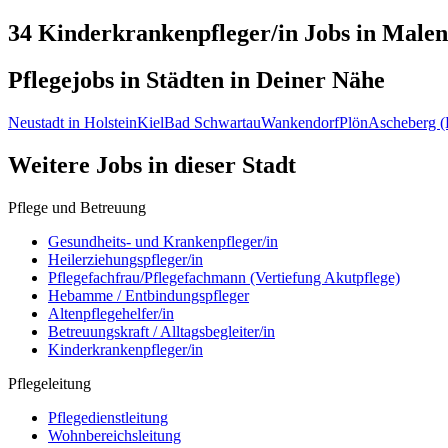
34 Kinderkrankenpfleger/in
Jobs in
Malen
Pflegejobs in
Städten
in Deiner Nähe
Neustadt in Holstein
Kiel
Bad Schwartau
Wankendorf
Plön
Ascheberg (
Weitere Jobs in
dieser Stadt
Pflege und Betreuung
Gesundheits- und Krankenpfleger/in
Heilerziehungspfleger/in
Pflegefachfrau/Pflegefachmann (Vertiefung Akutpflege)
Hebamme / Entbindungspfleger
Altenpflegehelfer/in
Betreuungskraft / Alltagsbegleiter/in
Kinderkrankenpfleger/in
Pflegeleitung
Pflegedienstleitung
Wohnbereichsleitung