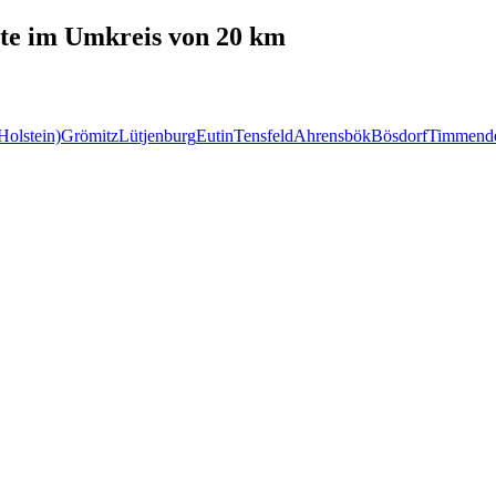
te
im Umkreis von 20 km
Holstein)
Grömitz
Lütjenburg
Eutin
Tensfeld
Ahrensbök
Bösdorf
Timmendo