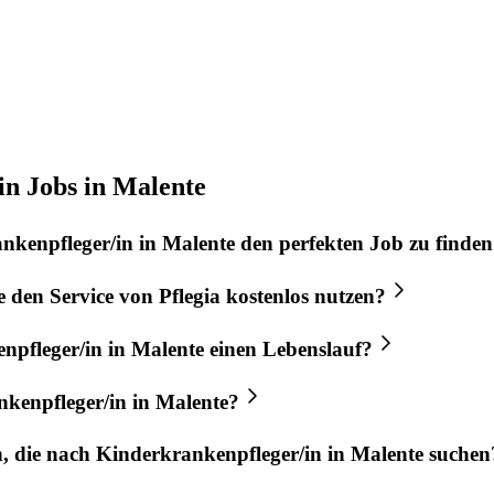
n Jobs in Malente
nkenpfleger/in
in
Malente
den perfekten
Job
zu finden
e
den Service von
Pflegia
kostenlos nutzen?
npfleger/in
in
Malente
einen Lebenslauf?
kenpfleger/in
in
Malente
?
n, die nach
Kinderkrankenpfleger/in
in
Malente
suchen