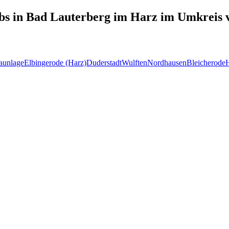
bs in
Bad Lauterberg im Harz
im Umkreis 
aunlage
Elbingerode (Harz)
Duderstadt
Wulften
Nordhausen
Bleicherode
H