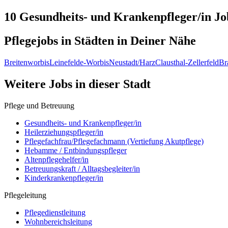
10 Gesundheits- und Krankenpfleger/in
Jo
Pflegejobs in
Städten
in Deiner Nähe
Breitenworbis
Leinefelde-Worbis
Neustadt/Harz
Clausthal-Zellerfeld
Br
Weitere Jobs in
dieser Stadt
Pflege und Betreuung
Gesundheits- und Krankenpfleger/in
Heilerziehungspfleger/in
Pflegefachfrau/Pflegefachmann (Vertiefung Akutpflege)
Hebamme / Entbindungspfleger
Altenpflegehelfer/in
Betreuungskraft / Alltagsbegleiter/in
Kinderkrankenpfleger/in
Pflegeleitung
Pflegedienstleitung
Wohnbereichsleitung