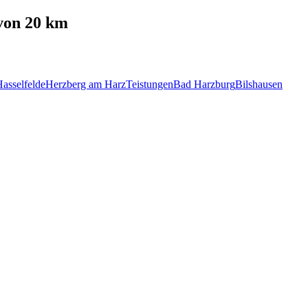
von 20 km
asselfelde
Herzberg am Harz
Teistungen
Bad Harzburg
Bilshausen