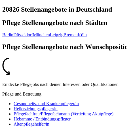
20826 Stellenangebote
in
Deutschland
Pflege Stellenangebote nach
Städten
Berlin
Düsseldorf
München
Leipzig
Bremen
Köln
Pflege Stellenangebote nach
Wunschpositi
Entdecke Pflegejobs nach deinen Interessen oder Qualifikationen.
Pflege und Betreuung
Gesundheits- und Krankenpfleger/in
Heilerziehungspfleger/in
Pflegefachfrau/Pflegefachmann (Vertiefung Akutpflege)
Hebamme / Entbindungspfleger
Altenpflegehelfer/in