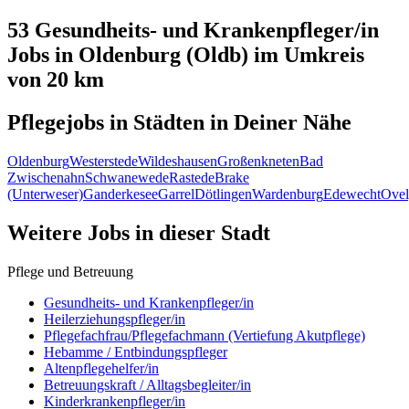
53 Gesundheits- und Krankenpfleger/in
Jobs in
Oldenburg (Oldb)
im Umkreis
von 20 km
Pflegejobs in
Städten
in Deiner Nähe
Oldenburg
Westerstede
Wildeshausen
Großenkneten
Bad
Zwischenahn
Schwanewede
Rastede
Brake
(Unterweser)
Ganderkesee
Garrel
Dötlingen
Wardenburg
Edewecht
Ove
Weitere Jobs in
dieser Stadt
Pflege und Betreuung
Gesundheits- und Krankenpfleger/in
Heilerziehungspfleger/in
Pflegefachfrau/Pflegefachmann (Vertiefung Akutpflege)
Hebamme / Entbindungspfleger
Altenpflegehelfer/in
Betreuungskraft / Alltagsbegleiter/in
Kinderkrankenpfleger/in