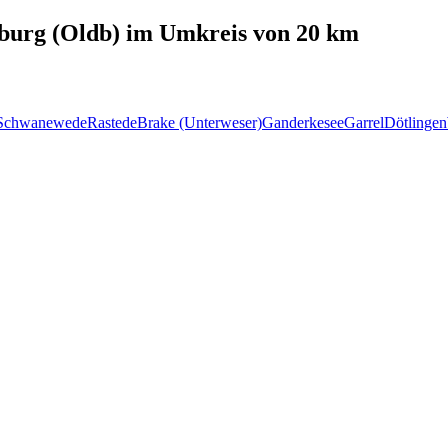
burg (Oldb)
im Umkreis von 20 km
Schwanewede
Rastede
Brake (Unterweser)
Ganderkesee
Garrel
Dötlingen