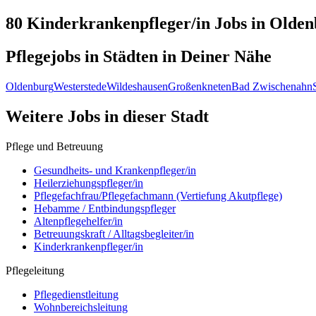
80 Kinderkrankenpfleger/in
Jobs in
Olden
Pflegejobs in
Städten
in Deiner Nähe
Oldenburg
Westerstede
Wildeshausen
Großenkneten
Bad Zwischenahn
Weitere Jobs in
dieser Stadt
Pflege und Betreuung
Gesundheits- und Krankenpfleger/in
Heilerziehungspfleger/in
Pflegefachfrau/Pflegefachmann (Vertiefung Akutpflege)
Hebamme / Entbindungspfleger
Altenpflegehelfer/in
Betreuungskraft / Alltagsbegleiter/in
Kinderkrankenpfleger/in
Pflegeleitung
Pflegedienstleitung
Wohnbereichsleitung