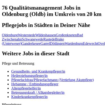
76 Qualitätsmanagement
Jobs in
Oldenburg (Oldb)
im Umkreis von 20 km
Pflegejobs in
Städten
in Deiner Nähe
Oldenburg
Westerstede
Wildeshausen
Großenkneten
Bad
Zwischenahn
Schwanewede
Rastede
Brake
(Unterweser)
Ganderkesee
Garrel
Dötlingen
Wardenburg
Edewecht
Ove
Weitere Jobs in
dieser Stadt
Pflege und Betreuung
Gesundheits- und Krankenpfleger/in
Heilerziehungspfleger/in
Pflegefachfrau/Pflegefachmann (Vertiefung Akutpflege)
Hebamme / Entbindungspfleger
Altenpflegehelfer/in
Betreuungskraft / Alltagsbegleiter/in
Kinderkrankenpfleger/in
Pflegeleitung