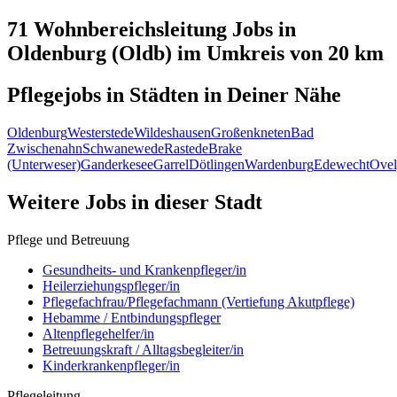
71 Wohnbereichsleitung
Jobs in
Oldenburg (Oldb)
im Umkreis von 20 km
Pflegejobs in
Städten
in Deiner Nähe
Oldenburg
Westerstede
Wildeshausen
Großenkneten
Bad
Zwischenahn
Schwanewede
Rastede
Brake
(Unterweser)
Ganderkesee
Garrel
Dötlingen
Wardenburg
Edewecht
Ove
Weitere Jobs in
dieser Stadt
Pflege und Betreuung
Gesundheits- und Krankenpfleger/in
Heilerziehungspfleger/in
Pflegefachfrau/Pflegefachmann (Vertiefung Akutpflege)
Hebamme / Entbindungspfleger
Altenpflegehelfer/in
Betreuungskraft / Alltagsbegleiter/in
Kinderkrankenpfleger/in
Pflegeleitung