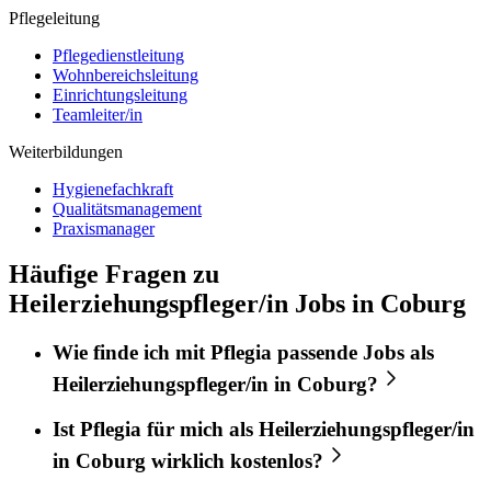
Pflegeleitung
Pflegedienstleitung
Wohnbereichsleitung
Einrichtungsleitung
Teamleiter/in
Weiterbildungen
Hygienefachkraft
Qualitätsmanagement
Praxismanager
Häufige Fragen zu
Heilerziehungspfleger/in Jobs in Coburg
Wie finde ich mit
Pflegia
passende Jobs als
Heilerziehungspfleger/in
in
Coburg
?
Ist
Pflegia
für mich als
Heilerziehungspfleger/in
in
Coburg
wirklich kostenlos?