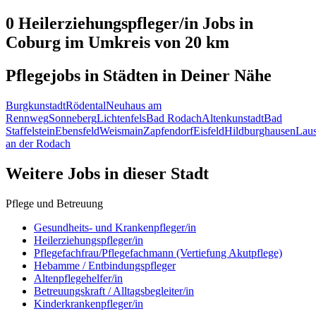
0 Heilerziehungspfleger/in
Jobs in
Coburg
im Umkreis von 20 km
Pflegejobs in
Städten
in Deiner Nähe
Burgkunstadt
Rödental
Neuhaus am
Rennweg
Sonneberg
Lichtenfels
Bad Rodach
Altenkunstadt
Bad
Staffelstein
Ebensfeld
Weismain
Zapfendorf
Eisfeld
Hildburghausen
Lau
an der Rodach
Weitere Jobs in
dieser Stadt
Pflege und Betreuung
Gesundheits- und Krankenpfleger/in
Heilerziehungspfleger/in
Pflegefachfrau/Pflegefachmann (Vertiefung Akutpflege)
Hebamme / Entbindungspfleger
Altenpflegehelfer/in
Betreuungskraft / Alltagsbegleiter/in
Kinderkrankenpfleger/in